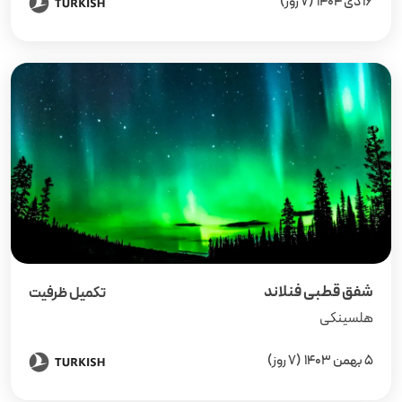
16 دی 1404
(7 روز)
شفق قطبی فنلاند
تکمیل ظرفیت
هلسینکی
5 بهمن 1403
(7 روز)