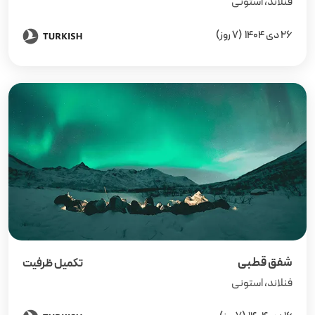
فنلاند، استونی
26 دی 1404
(7 روز)
شفق قطبی
تکمیل ظرفیت
فنلاند، استونی