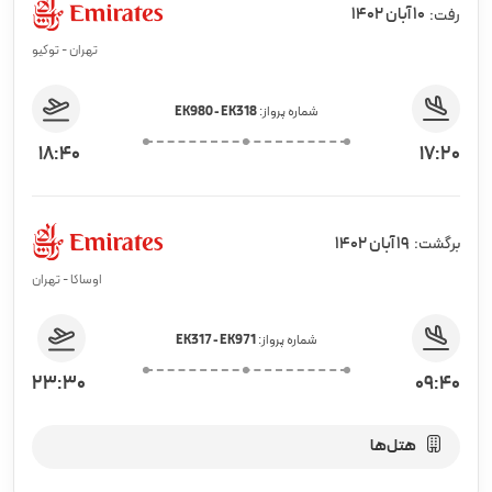
10 آبان 1402
رفت:
تهران - توکیو
شماره پرواز:
EK980 - EK318
18:40
17:20
19 آبان 1402
برگشت:
اوساکا - تهران
شماره پرواز:
EK317 - EK971
23:30
09:40
هتل‌ها