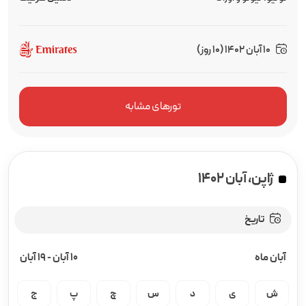
10 آبان 1402 (10 روز)
تورهای مشابه
ژاپن، آبان ۱۴۰۲
تاریخ
آبان ماه
10 آبان
-
19 آبان
ش
ی
د
س
چ
پ
ج