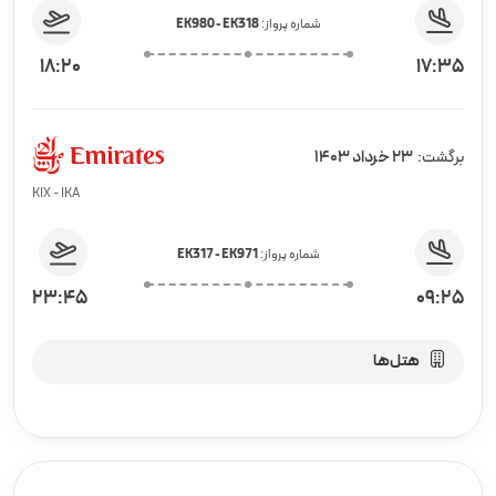
شماره پرواز:
EK980 - EK318
18:20
17:35
23 خرداد 1403
برگشت:
KIX - IKA
شماره پرواز:
EK317 - EK971
23:45
09:25
هتل‌ها