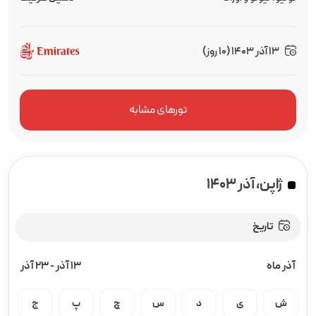
13 آذر 1403 (10 روز)
تورهای مشابه
ژاپن، آذر ۱۴۰۳
تاریخ
آذر ماه
13 آذر
-
23 آذر
ش
ی
د
س
چ
پ
ج