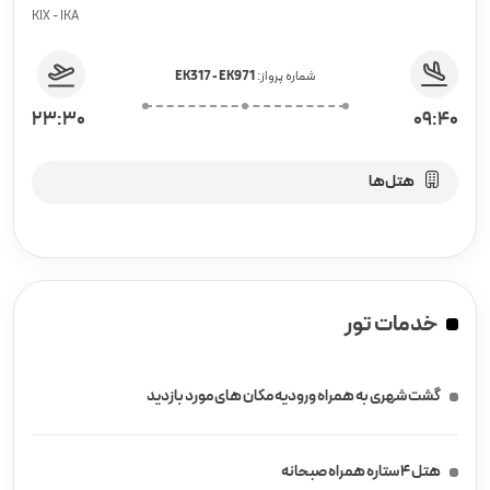
KIX - IKA
شماره پرواز:
EK317 - EK971
23:30
09:40
هتل‌ها
خدمات تور
گشت شهری به همراه ورودیه مکان های مورد بازدید
هتل ۴ ستاره همراه صبحانه