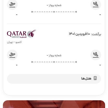
شماره پرواز:
-
-
-
10 فروردین 1401
برگشت:
کلمبو - تهران
شماره پرواز:
-
-
-
هتل‌ها