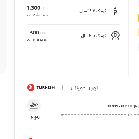
1,300
EUR
کودک 2-12 سال
5,590,000
+ ت
300
EUR
کودک 0-2 سال
5,000,000
+ ت
تهران - میلان
|
واز:
TK 899 - TK 1901
6:20