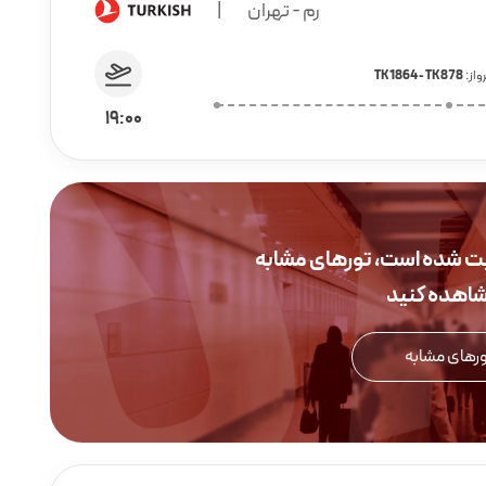
رم - تهران
|
واز:
TK 1864 - TK 878
19:00
یت شده است، تورهای مشابه
مشاهده کنید
رهای مشابه