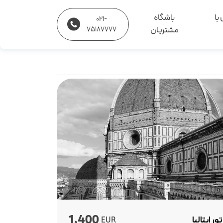
با
باشگاه
021-
مشتریان
75187777
1,400
تور ایتالیا
EUR