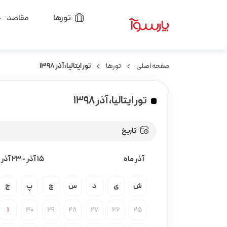
تورها
مقاصد
صفحه اصلی
تورها
تور ایتالیا، آذر ۱۳۹۸
تور ایتالیا، آذر ۱۳۹۸
تاریخ
آذر ماه
15 آذر
-
23 آذر
ش
ی
د
س
چ
پ
ج
1
30
29
28
27
26
25