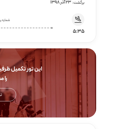
23 آذر 1398
برگشت:
شماره پر
5:35
این تور تکمیل ظرف
را 
تو