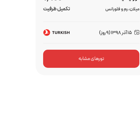
تکمیل ظرفیت
میلان، رم و فلورانس
15 آذر 1398 (9 روز)
تورهای مشابه