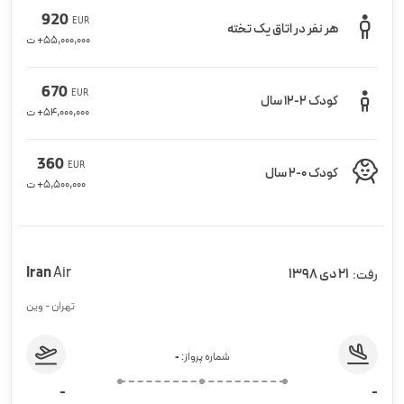
920
EUR
هر نفر در اتاق یک تخته
55,000,000
+ ت
670
EUR
کودک 2-12 سال
54,000,000
+ ت
360
EUR
کودک 0-2 سال
5,500,000
+ ت
Iran
Air
21 دی 1398
رفت:
تهران - وین
شماره پرواز:
-
-
-