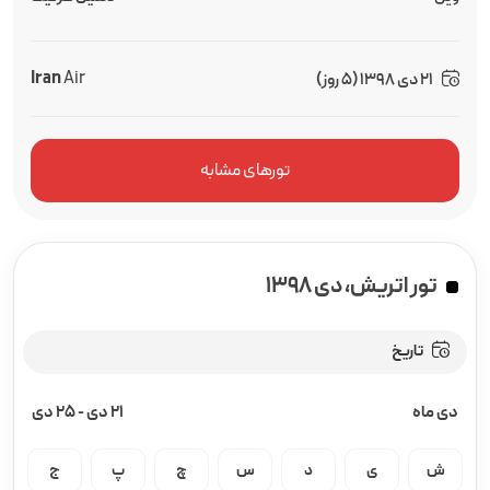
Iran
Air
21 دی 1398 (5 روز)
تورهای مشابه
تور اتریش، دی ۱۳۹۸
تاریخ
دی ماه
21 دی
-
25 دی
ش
ی
د
س
چ
پ
ج