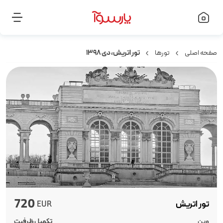
صفحه اصلی
تورها
تور اتریش، دی ۱۳۹۸
720
تور اتریش
EUR
وین
تکمیل ظرفیت