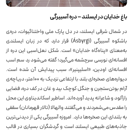
باغ خدایان در ایسلند – دره آسبیرگی
در شمال شرقی ایسلند، در دل پارک ملی واختناگیوات، دره‌ی
باشکوه آسبیرگی (Ásbyrgi) قرار دارد که در زبان ایسلندی
به‌معنای «پناه‌گاه خدایان» است. شکل نعل‌اسبی این دره از
افسانه‌ای نورسی سرچشمه می‌گیرد؛ گفته می‌شود رد سم اسب
افسانه‌ای اودین، «اسلیپنیر»، سبب پیدایش آن شده است.
دیواره‌های صخره‌ای بلند با ارتفاعی نزدیک به ۱۰۰ متر، دریاچه‌ی
آرام بوتن‌ستجرن و جنگل کوچک بید و غان در کف دره، فضایی
رازآلود و شاعرانه پدید آورده‌اند. اساطیر اسکاندیناوی این محل
را مقدس می‌شمردند و می‌گفتند والهالا (تالار قهرمانان) سقفی
به بلندای این صخره‌ها دارد. امروزه آسبیرگی یکی از دیدنی‌ترین
جاذبه‌های طبیعی ایسلند است و گردشگران بسیاری در قالب