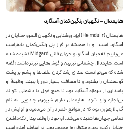
هایمدال – نگهبان رنگین‌کمان آسگارد
هایمدال (Heimdallr) ایزد روشنایی و نگهبان قلمرو خدایان در
آسگارد است. او را همیشه بر فراز پل رنگین‌کمان بایفراست
می‌یابیم که میان آسگارد و جهان فانی Midgard کشیده شده
است. هایمدال چشمانی تیزبین و گوش‌هایی تیزتر داشت؛ گفته
شده که می‌توانست صدای رشد کردن علف‌ها و پشم بر پشت
گوسفندان را بشنود و تا مسافت بسیار دور را ببیند. وظیفهٔ او
پاسداری از دروازه آسگارد بود تا هیچ غول یا دشمنی نتواند
بی‌اجازه وارد شود. هایمدال دارای شیپوری جادویی به نام
گ‌یالارهورن بود که در مواقع خطر در آن می‌دمید و آوایش در
تمامی جهان‌ها شنیده می‌شد. او خود را وقف بیدار نگه‌داشتن
خدایان کرده بود و منتظر روز موعود بود. در اساطیر آمده است