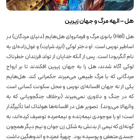
هل – الهه مرگ و جهان زیرین
هل (Hel) بانوی مرگ و فرمانروای هل‌هایم (دنیای مردگان) در
اساطیر نورس است. او دختر لوکی (ایزد شرارت) و غول‌زاده‌ای به
نام آنگربودا است. پس از آنکه خدایان از تولد فرزندان خطرناک
لوکی آگاه شدند، هل را به جهان زیرین افکندند تا بر ارواح
مردگانی که با مرگ طبیعی می‌میرند حکمرانی کند. هل‌هایم
یکی از نه جهان افسانه‌ای نورس و محل سکونت کسانی است
که در جنگ و دلاوری نمی‌میرند (برخلاف جنگجویانی که به
والهالا می‌روند). تصویر هل در افسانه‌ها هولناک اما تأثیرگذار
است؛ او را موجودی نیمه‌زنده و نیمه‌مرده توصیف کرده‌اند، به
گونه‌ای که نیمی از بدنش به شکل زن جوان و نیم دیگر همچون
جسدی متعفن و پوسیده بود. چهرهٔ غمزده و اندوهگین داشت