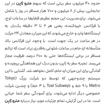
حدود ۴۰ میلیون سفر ریلی است که سهم
مترو ژاپن
در این
جابجایی، بیش از ۸ میلیون و ۷۰۰ هزار مسافر در روز را شامل
می‌شود. برای مدیریت این حجم عظیم، قطارها در ساعات اوج،
با فرکانس خیره‌کننده، یعنی هر ۲ تا ۳ دقیقه یک‌بار، به
ایستگاه‌ها وارد و خارج می‌شوند که این میزان، معادل ۲۴ حرکت
در هر ساعت در یک جهت است. با وجود این فرکانس بالا،
متأسفانه ازدحام در ساعات شلوغی به‌قدری زیاد است که تراکم
مسافر در برخی ایستگاه‌ها حتی به ۲۰۰ درصد ظرفیت مجاز
می‌رسد. تجربه سفر به ژاپن، بدون درک این هماهنگی پیچیده و
آمادگی برای این میزان ازدحام، کامل نخواهد شد. آشنایی با این
سیستم چندوجهی که توسط دو شرکت بزرگ (Tokyo
Metro با ۹ خط و Toei Subways با ۴ خط) و چندین شرکت
خصوصی دیگر اداره می‌شود، برای آسودگی سفر شما حیاتی
است. ما در این گزارش، تمام جزئیات مورد نیاز درباره
مترو ژاپن