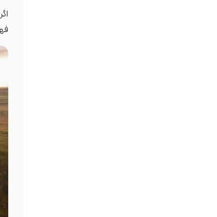
اگر
فهر