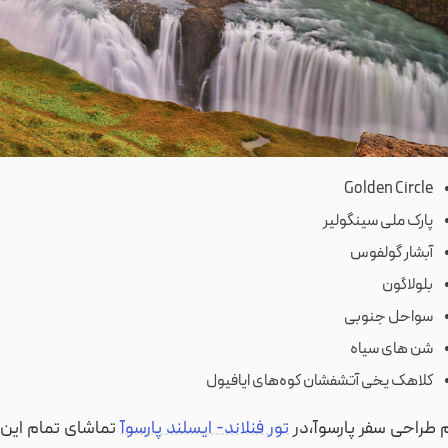
Golden Circle
پارک ملی سینگولیر
آبشار گولفوس
بلولاگون
سواحل جنوبی
شن های سیاه
کلاهک یخی آتشفشان کوه‌های ایافیول
 طراحی سفر پارسوآ،در
تور فنلاند- ایسلند پارسوآ
تماشای تمام این 