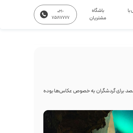
با
باشگاه
021-
مشتریان
75187777
مقصد برای گردشگران به خصوص عکاس‌ها بوده