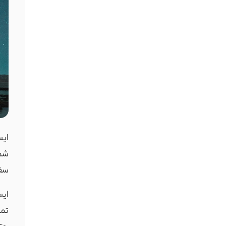
ایس
شما
سفر
ایس
تما