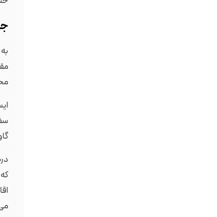
حتی
جغ
به 
مقا
محد
ایس
سفر
گاو
درب
که 
اقا
می‌