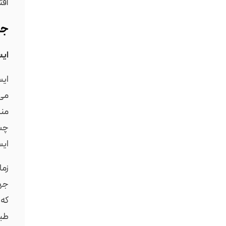
آفت
جا
ایس
ایس
می‌
منا
چشم
ایس
زما
جها
که 
طبی