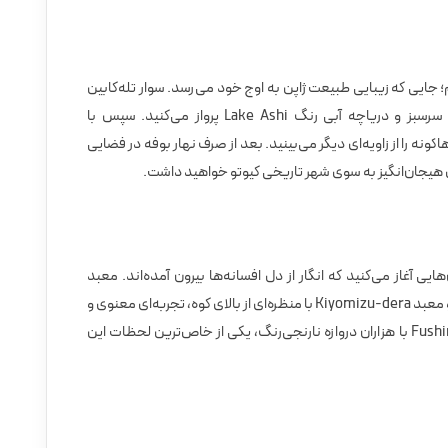
ایی که زیبایی طبیعت ژاپن به اوج خود می‌رسد. سوار تله‌کابین
Hakone Ropeway شده و بر فراز کوه‌های سرسبز و دریاچه آبی رنگ Lake Ashi پرواز می‌کنید. سپس با
نه را از زاویه‌ای دیگر می‌بینید. بعد از صرف نهار بوفه در فضایی
 هیجان‌انگیز به سوی شهر تاریخی کیوتو خواهید داشت.
ایی آغاز می‌کنید که انگار از دل افسانه‌ها بیرون آمده‌اند. معبد
طلایی Kinkaku-ji با نمایی از طلا، معبد آبی، و معبد Kiyomizu-dera با منظره‌ای از بالای کوه، تجربه‌ای معنوی و
شاعرانه خواهند بود. بازدید از معبد Fushimi Inari با هزاران دروازه نارنجی‌رنگ، یکی از خاص‌ترین لحظات این