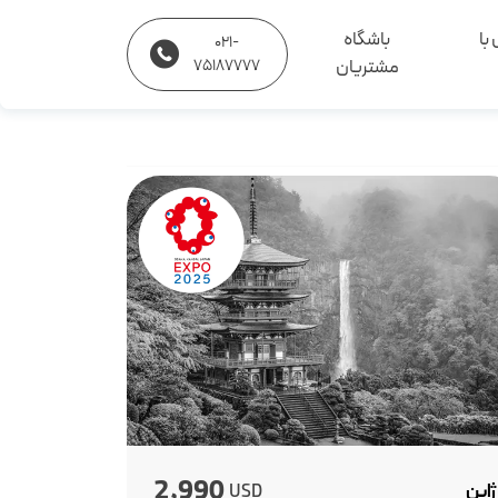
با
باشگاه
021-
مشتریان
75187777
2,990
ژاپن
USD