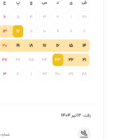
ش
ی
د
س
چ
پ
ج
6
5
4
3
2
1
31
13
12
11
10
9
8
7
20
19
18
17
16
15
14
27
26
25
24
23
22
21
3
2
1
31
30
29
28
12 تیر 1404
رفت:
شماره پ