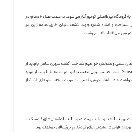
ورود به توکیو، قلب تپنده ژاپن سفر شما با ورود به فرودگاه بین‌المللی توکیو آغاز می‌شود. به سمت هتل ۴ ستاره در
ی استراحت و آماده شدن جهت کشف دنیای خارق‌العاده ژاپن در
ر سرزمین آفتاب آغاز می‌شود!
ایی‌های سنتی و مدرنش خواهیم شناخت. گشت شهری شامل بازدید از
محله تاریخی Asakusa و معبد باشکوه Senso-ji است؛ قدیمی‌ترین معبد توکیو. در ادامه با بازدید از موزه
و تکنولوژی خواهید شد. ناهار خوش‌طعمی به‌صورت بوفه، تجربه‌ای لذیذ از
 خرید بروید یا به دیزنی لند بروید. دیزنی لند با داستان‌های کلاسیک یا
به‌ای فراموش‌نشدنی برای کودکان و بزرگسالان خواهند بود.