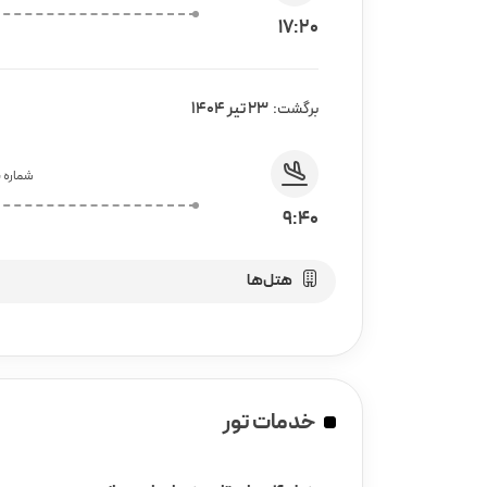
17:20
23 تیر 1404
برگشت:
شماره پ
9:40
هتل‌ها
خدمات تور