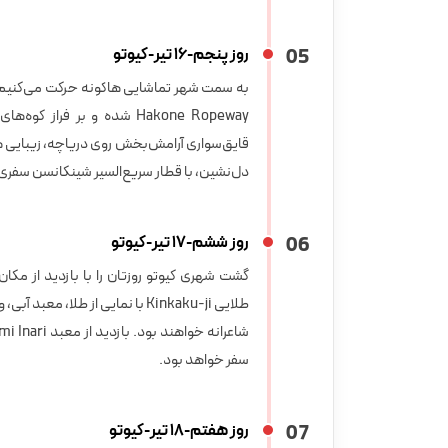
5
0
روز پنجم-16 تیر-کیوتو
به سمت شهر تماشایی هاکونه حرکت می‌کنیم؛ ج
قایق‌سواری آرامش‌بخش روی دریاچه، زیبایی هاکو
دل‌نشین، با قطار سریع‌السیر شینکانسن سفری
6
0
روز ششم-17 تیر-کیوتو
گشت شهری کیوتو روزتان را با بازدید از مکان‌ه
سفر خواهد بود.
7
0
روز هفتم-18 تیر-کیوتو