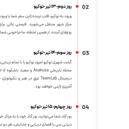
2
0
روز دوم-13 تیر-توکیو
مرکز شهر منتقل می‌شوید. فرصتی عالی برا
روزهای آینده. از همین لحظه، ماجراجویی شما د
3
0
روز سوم-14 تیر-توکیو
گشت شهری توکیو امروز توکیو را با تمام زیب
دیجیتال TeamLab غرق در هنر 
آشپزی ژاپنی خواهد بود.
4
0
روز چهارم-15 تیر-توکیو
روز آزاد شما می‌توانید روز آزاد خود را به مراکز
دیزنی سی با فضای دریایی و جذابش، هر دو تجر