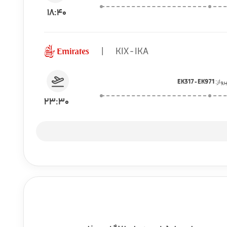
18:40
|
KIX - IKA
رواز:
EK317 - EK971
23:30