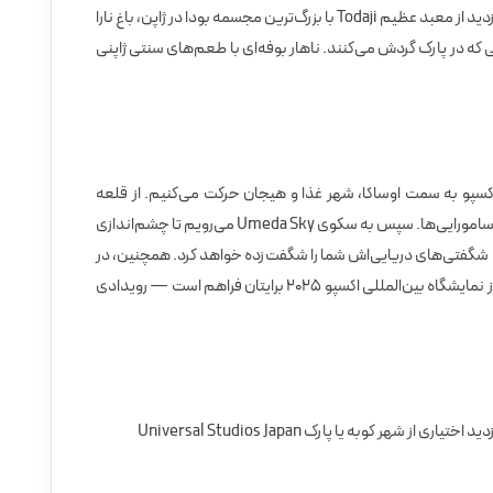
سفر یک‌روزه به شهر نارا، اولین پایتخت ژاپن. بازدید از معبد عظیم Todaji با بزرگ‌ترین مجسمه بودا در ژاپن، باغ نارا
ی که در پارک گردش می‌کنند. ناهار بوفه‌ای با طعم‌های سنتی ژاپنی
کسپو به سمت اوساکا، شهر غذا و هیجان حرکت می‌کنیم. از قلعه
اوساکا بازدید می‌کنیم، نمایی تاریخی از دوران سامورایی‌ها. سپس به سکوی Umeda Sky می‌رویم تا چشم‌اندازی
م با شگفتی‌های دریایی‌اش شما را شگفت‌زده خواهد کرد. همچنین، در
این روز و روزهای آینده، فرصت بی‌نظیر بازدید از نمایشگاه بین‌المللی اکسپو ۲۰۲۵ برایتان فراهم است — رویدادی
 شهر کوبه یا پارک Universal Studios Japan