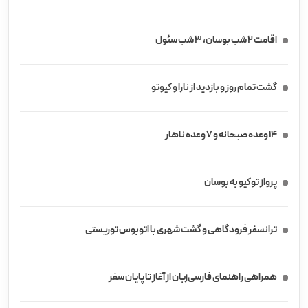
اقامت 2 شب بوسان، 3 شب سئول
گشت تمام روز و بازدید از نارا و کیوتو
14 وعده صبحانه و 7 وعده ناهار
پرواز توکیو به بوسان
ترانسفر فرودگاهی و گشت شهری با اتوبوس توریستی
همراهی راهنمای فارسی‌زبان از آغاز تا پایان سفر