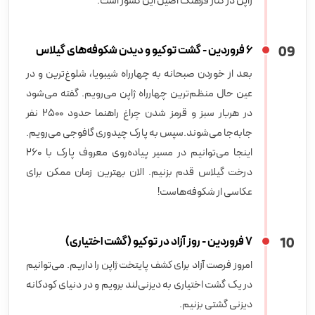
ژاپن در کنار فرهنگ اصیل این کشور است.
9
0
6 فروردین - گشت توکیو و دیدن شکوفه‌های گیلاس
بعد از خوردن صبحانه به چهارراه شیبویا، شلوغ‌ترین و در
عین حال منظم‌ترین چهارراه ژاپن می‌رویم. گفته می‌شود
در هربار سبز و قرمز شدن چراغ راهنما حدود 2500 نفر
جابه‌جا می‌شوند.سپس به پارک چیدوری گافوجی می‌رویم.
اینجا می‌توانیم در مسیر پیاده‌روی معروف پارک با 260
درخت گیلاس قدم بزنیم. الان بهترین زمان ممکن برای
عکاسی از شکوفه‌هاست!
10
7 فروردین - روز آزاد در توکیو (گشت اختیاری)
امروز فرصت آزاد برای کشف پایتخت ژاپن را داریم. می‌توانیم
در یک گشت اختیاری به دیزنی‌لند برویم و در دنیای کودکانه
دیزنی گشتی بزنیم.