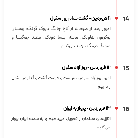
14
11 فروردین - گشت تمام روز سئول
امروز بعد از صبحانه از کاخ چانگ دیوک گونگ، روستای
بوکچون هاونک، محله اینسا دونگ، معبد جوگیسا و
میونگ دونگ بازدید می‌کنیم.
15
12 فروردین - روز آزاد سئول
امروز روز آزاد تور در تیم است و فرصت گشت و گذار در سئول
را داریم.
16
13 فروردین - پرواز به ایران
اتاق‌های هتلمان را تحویل می‌دهیم و به سمت ایران پرواز
می‌کنیم.