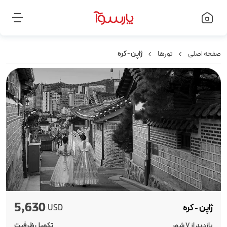
صفحه اصلی
تورها
ژاپن - کره
5,630
ژاپن - کره
USD
بازدید از 7 شهر
تکمیل ظرفیت