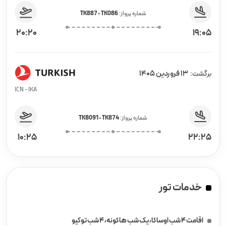
شماره پرواز:
TK887 - TK086
20:20
19:05
13 فروردین 1405
برگشت:
ICN - IKA
شماره پرواز:
TK8091 - TK874
10:25
22:25
خدمات تور
اقامت 4 شب اوساکا، یک شب هاکونه، 4 شب توکیو